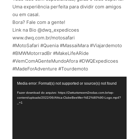
Uma experiência perfeita para dividir com amigos
ou em casal.
Bora? Fale com a gente!
Link na Bio @dwq_expedicoes
www.dwq.com.br/motosafari
#MotoSafari #Quenia #MassaiMara #Viajardemoto
#BMWMotorradBr #MakeLifeARide
#VemComAGenteMundoAfora #DWQExpedicoes
#MadeForAdventure #Tourdemoto
Tocador
Media error: Format(s) not supported or source(s) not found
de
Fazer download do arquivo: https://2wtturismoem2rodas.com.br/wp-
vídeo
content/uploads/2022/06/Africa-ClubeBeeMer-%E2%80%90-Logo.mp4?
_=1